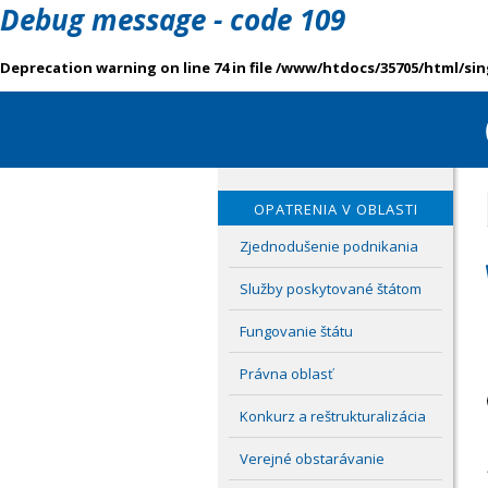
Debug message - code 109
Deprecation warning on line 74 in file /www/htdocs/35705/html/si
OPATRENIA V OBLASTI
Zjednodušenie podnikania
Služby poskytované štátom
Fungovanie štátu
Právna oblasť
Konkurz a reštrukturalizácia
Verejné obstarávanie