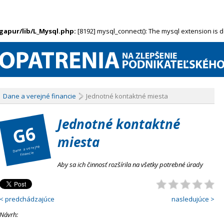
ngapur/lib/L_Mysql.php:
[8192] mysql_connect(): The mysql extension is 
Dane a verejné financie
Jednotné kontaktné miesta
Jednotné kontaktné
G6
miesta
Dane a verejné
financie
Aby sa ich činnosť rozšírila na všetky potrebné úrady
< predchádzajúce
nasledujúce >
Návrh: