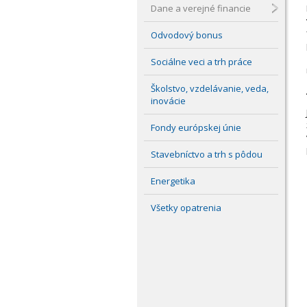
Dane a verejné financie
Odvodový bonus
Sociálne veci a trh práce
Školstvo, vzdelávanie, veda,
inovácie
Fondy európskej únie
Stavebníctvo a trh s pôdou
Energetika
Všetky opatrenia