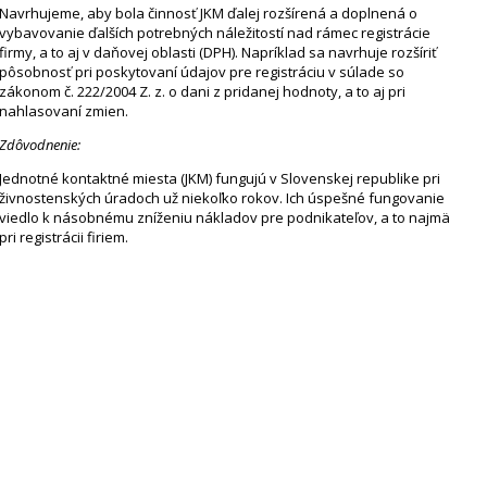
Navrhujeme, aby bola činnosť JKM ďalej rozšírená a doplnená o
vybavovanie ďalších potrebných náležitostí nad rámec registrácie
firmy, a to aj v daňovej oblasti (DPH). Napríklad sa navrhuje rozšíriť
pôsobnosť pri poskytovaní údajov pre registráciu v súlade so
zákonom č. 222/2004 Z. z. o dani z pridanej hodnoty, a to aj pri
nahlasovaní zmien.
Zdôvodnenie:
Jednotné kontaktné miesta (JKM) fungujú v Slovenskej republike pri
živnostenských úradoch už niekoľko rokov. Ich úspešné fungovanie
viedlo k násobnému zníženiu nákladov pre podnikateľov, a to najmä
pri registrácii firiem.