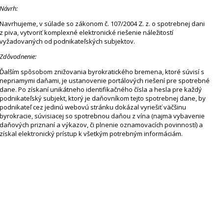
Návrh:
Navrhujeme, v súlade so zákonom č. 107/2004 Z. z. o spotrebnej dani
z piva, vytvoriť komplexné elektronické riešenie náležitostí
vyžadovaných od podnikateľských subjektov.
Zdôvodnenie:
Ďalším spôsobom znižovania byrokratického bremena, ktoré súvisí s
nepriamymi daňami, je ustanovenie portálových riešení pre spotrebné
dane. Po získaní unikátneho identifikačného čísla a hesla pre každý
podnikateľský subjekt, ktorý je daňovníkom tejto spotrebnej dane, by
podnikateľ cez jedinú webovú stránku dokázal vyriešiť väčšinu
byrokracie, súvisiacej so spotrebnou daňou z vína (najmä vybavenie
daňových priznaní a výkazov, či plnenie oznamovacích povinností) a
získal elektronický prístup k všetkým potrebným informáciám.