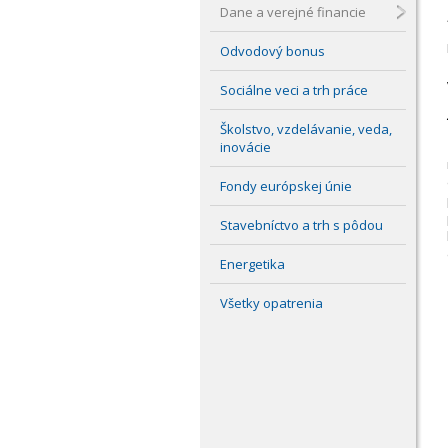
Dane a verejné financie
Odvodový bonus
Sociálne veci a trh práce
Školstvo, vzdelávanie, veda,
inovácie
Fondy európskej únie
Stavebníctvo a trh s pôdou
Energetika
Všetky opatrenia