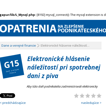
ngapur/lib/L_Mysql.php:
[8192] mysql_connect(): The mysql extension is 
Dane a verejné financie
Elektronické hlásenie náležitostí…
Elektronické hlásenie
G15
náležitostí pri spotrebnej
Dane a verejné
financie
dani z piva
Aby túto daň podnikatelia zadministrovali elektronicky
< predchádzajúce
nasledujúce >