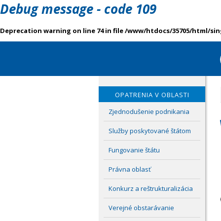
Debug message - code 109
Deprecation warning on line 74 in file /www/htdocs/35705/html/si
OPATRENIA V OBLASTI
Zjednodušenie podnikania
Služby poskytované štátom
Fungovanie štátu
Právna oblasť
Konkurz a reštrukturalizácia
Verejné obstarávanie